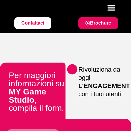
Contattaci
Brochure
AMBITI DI APPLICAZI
Rivoluziona da
Per maggiori
oggi
informazioni su
L'ENGAGEMENT
MY Game
con i tuoi utenti!
Studio
,
compila il form.