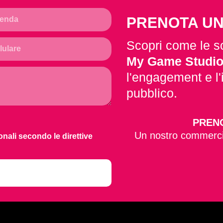
PRENOTA U
Scopri come le so
My Game Studi
l'engagement e l'
pubblico.
PREN
Un nostro commercia
onali secondo le direttive