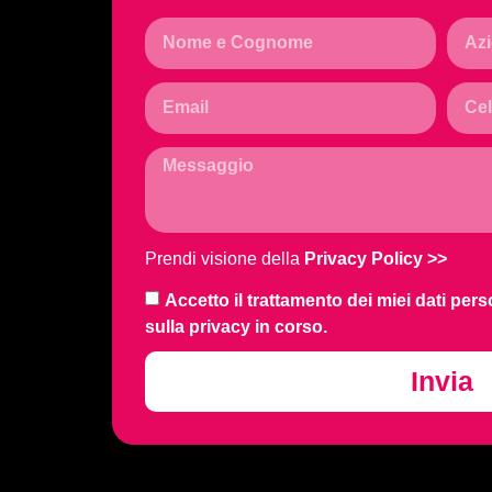
Prendi visione della
Privacy Policy
>>
Accetto il trattamento dei miei dati pers
sulla privacy in corso.
Invia