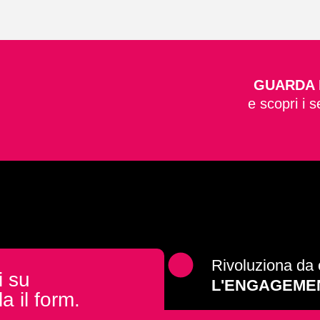
GUARDA 
e scopri i s
Rivoluziona da 
i su
L'ENGAGEME
a il form.