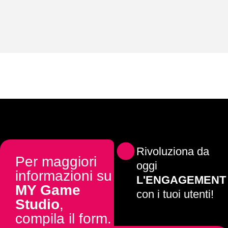
Rivoluziona da
Per maggiori
oggi
informazioni su
L'ENGAGEMENT
MY Game
con i tuoi utenti!
Studio
,
compila il form.